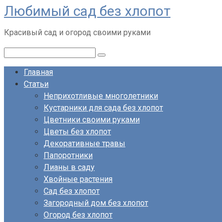
Любимый сад без хлопот
Перейти
к
Красивый сад и огород своими руками
контенту
Поиск:
Главная
Статьи
Неприхотливые многолетники
Кустарники для сада без хлопот
Цветники своими руками
Цветы без хлопот
Декоративные травы
Папоротники
Лианы в саду
Хвойные растения
Сад без хлопот
Загородный дом без хлопот
Огород без хлопот