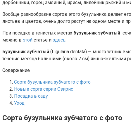
дербенники, горец змеиный, ирисы, лилейник рыжий и м
Вообще разнообразие сортов этого бузульника делает ег
листьев и цветов, очень долго растут на одном месте и п
При посадке в тенистых местах
бузульник зубчатый
соче
можно в
этой
статье и
здесь
.
Бузульник зубчатый
(Ligularia dentata) — многолетник в
течение месяца большими (около 7 см) яично-желтыми 
Содержание
Сорта бузульника зубчатого с фото
Новые сорта серии Озирис
Посадка в саду
Уход
Сорта бузульника зубчатого с фото