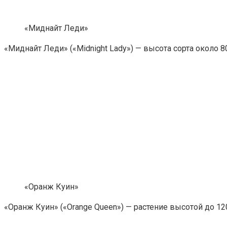
«Миднайт Леди»
«Миднайт Леди» («Midnight Lady») — высота сорта около 
«Оранж Куин»
«Оранж Куин» («Orange Queen») — растение высотой до 1