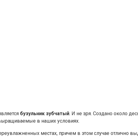
является
бузульник зубчатый
. И не зря. Создано около де
о выращиваемые в наших условиях.
переувлажненных местах, причем в этом случае отлично в