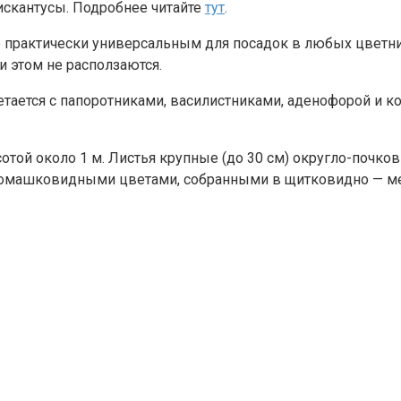
искантусы. Подробнее читайте
тут
.
о практически универсальным для посадок в любых цветник
ри этом не расползаются.
тается с папоротниками, василистниками, аденофорой и к
ысотой около 1 м. Листья крупные (до 30 см) округло-почк
ромашковидными цветами, собранными в щитковидно — ме