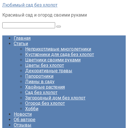
Перейти
Любимый сад без хлопот
к
Красивый сад и огород своими руками
контенту
Поиск:
Главная
Статьи
Неприхотливые многолетники
Кустарники для сада без хлопот
Цветники своими руками
Цветы без хлопот
Декоративные травы
Папоротники
Лианы в саду
Хвойные растения
Сад без хлопот
Загородный дом без хлопот
Огород без хлопот
Хобби
Новости
Об авторе
Отзывы