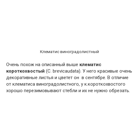
Клематис виноградолистный
Очень похож на описанный выше
к
лематис
короткохвостый
(С. brevicaudata). У него красивые очень
декоративные листья и цветет он в сентябре. В отличие
от клематиса виноградолистного, у к.короткохвостого
хорошо перезимовывают стебли и их не нужно обрезать.