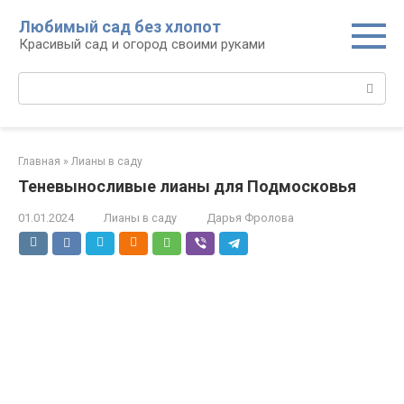
Перейти
Любимый сад без хлопот
к
Красивый сад и огород своими руками
контенту
Поиск:
Главная
»
Лианы в саду
Теневыносливые лианы для Подмосковья
01.01.2024
Лианы в саду
Дарья Фролова