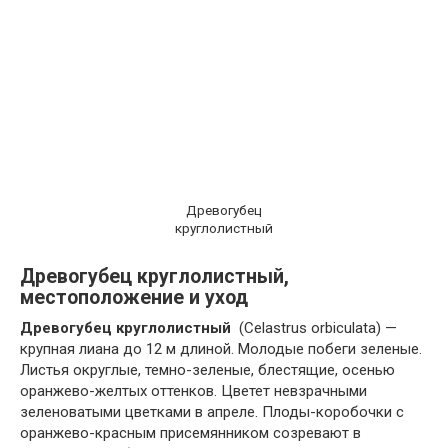
Древогубец
круглолистный
Древогубец круглолистный,
местоположение и уход
Древогубец круглолистный
(Celastrus orbiculata) —
крупная лиана до 12 м длиной. Молодые побеги зеленые.
Листья округлые, темно-зеленые, блестящие, осенью
оранжево-желтых оттенков. Цветет невзрачными
зеленоватыми цветками в апреле. Плоды-коробочки с
оранжево-красным присемянником созревают в