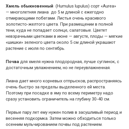
Хмель обыкновенный
(Нumulus lupulus) сорт «Aurea»
— многолетняя лиана до 5 м длиной с ежегодно
отмирающими побегами. Листья очень красивого
золотисто-желтого цвета. При размещении в полной
тени, куда не попадает солнце, салатовые. Цветет
невзрачными цветками в июне — августе, плоды — мягкие
«шишки» зеленого цвета около 5 см длиной украшают
растение с июля по сентябрь.
Почва
для хмеля нужна плодородная, лучше суглинок, с
достаточным увлажнением, но не переувлажненная.
Лиана дает много корневых отпрысков, распространяясь
очень быстро за пределы выделенного ей места.
Поэтому при посадке в яму по всему периметру надо
сразу установить ограничитель на глубину 30-40 см.
Первые пару лет ему нужен полив в засушливый период и
весенняя подкормка. Затем можно обходиться только
осенним мульчированием почвы под растением.