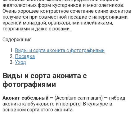
желтолистных форм кустарников и многолетников.
Очень хорошее контрастное сочетание синих аконитов
получается при совместной посадке с наперстянками,
красной монардой, оранжевыми лилейниками,
георгинами и даже с розами.
Содержание
Виды и сорта аконита с фотографиями
Посадка
Уход
Виды и сорта аконита с
фотографиями
Аконит
сабельный
— (Aconitum cammarum) — гибрид
аконита клобучкового и пестрого. В культуре в
основном сорта этого аконита.