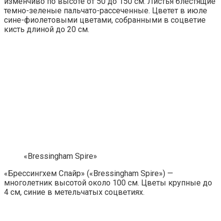
изменчиво по высоте от 50 до 150 см. Листья блестящие
темно-зеленые пальчато-рассеченные. Цветет в июле
сине-фиолетовыми цветами, собранными в соцветие
кисть длиной до 20 см.
«Bressingham Spire»
«Брессингхем Спайр» («Bressingham Spire») —
многолетник высотой около 100 см. Цветы крупные до
4 см, синие в метельчатых соцветиях.