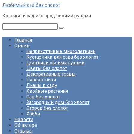
Перейти
Любимый сад без хлопот
к
Красивый сад и огород своими руками
контенту
Поиск:
Главная
Статьи
Неприхотливые многолетники
Кустарники для сада без хлопот
Цветники своими руками
Цветы без хлопот
Декоративные травы
Папоротники
Лианы в саду
Хвойные растения
Сад без хлопот
Загородный дом без хлопот
Огород без хлопот
Хобби
Новости
Об авторе
Отзывы