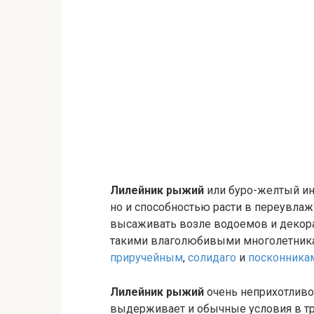
Лилейник рыжий
или буро-желтый ин
но и способностью расти в переувла
высаживать возле водоемов и декорат
такими влаголюбивыми многолетник
приручейным
,
солидаго
и
посконника
Лилейник рыжий
очень неприхотливо
выдерживает и обычные условия в тр