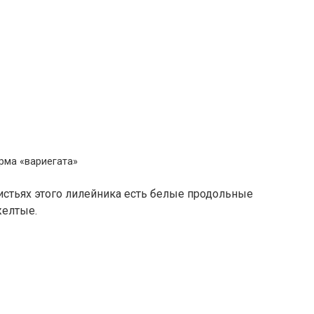
рма «вариегата»
 листьях этого лилейника есть белые продольные
желтые.