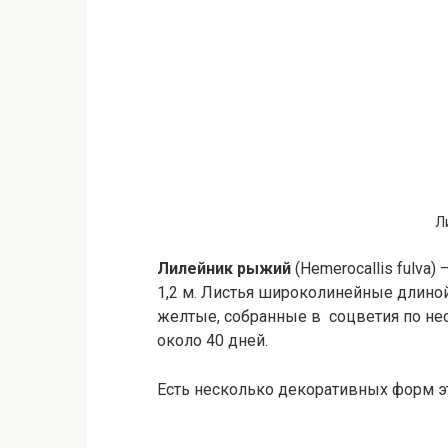
Л
Лилейник рыжий
(Нemerocallis fulva
1,2 м. Листья широколинейные длино
желтые, собранные в соцветия по нес
около 40 дней.
Есть несколько декоративных форм эт