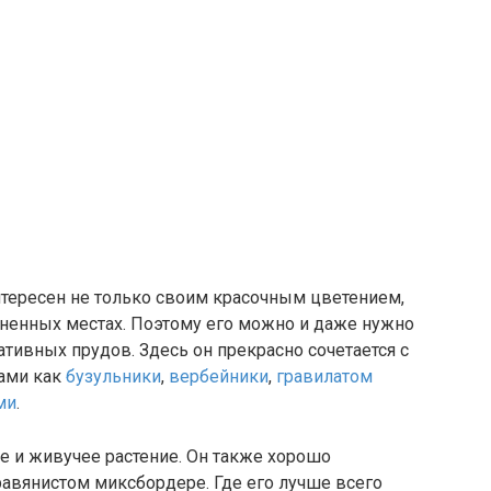
тересен не только своим красочным цветением,
жненных местах. Поэтому его можно и даже нужно
ивных прудов. Здесь он прекрасно сочетается с
ами как
бузульники
,
вербейники
,
гравилатом
ми
.
е и живучее растение. Он также хорошо
авянистом миксбордере. Где его лучше всего