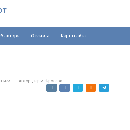
от
б авторе
Отзывы
Карта сайта
тники
Автор:
Дарья Фролова