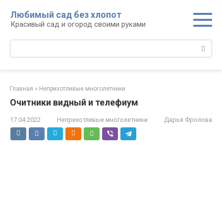
Перейти
Любимый сад без хлопот
к
Красивый сад и огород своими руками
контенту
Поиск:
Главная
»
Неприхотливые многолетники
Очитники видный и телефиум
17.04.2022
Неприхотливые многолетники
Дарья Фролова