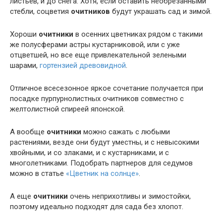
листьев, и до снега. Хотя, если оставить необрезанными
стебли, соцветия
очитников
будут украшать сад и зимой.
Хороши
очитники
в осенних цветниках рядом с такими
же полусферами астры кустарниковой, или с уже
отцветшей, но все еще привлекательной зелеными
шарами,
гортензией древовидной
.
Отличное всесезонное яркое сочетание получается при
посадке пурпурнолистных очитников совместно с
желтолистной спиреей японской.
А вообще
очитники
можно сажать с любыми
растениями, везде они будут уместны, и с невысокими
хвойными, и со злаками, и с кустарниками, и с
многолетниками. Подобрать партнеров для седумов
можно в статье
«Цветник на солнце»
.
А еще
очитники
очень неприхотливы и зимостойки,
поэтому идеально подходят для сада без хлопот.