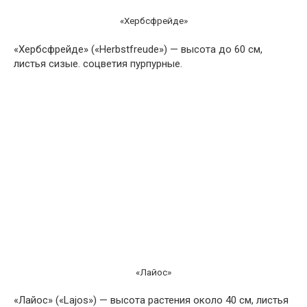
«Хербсфрейде»
«Хербсфрейде» («Herbstfreude») — высота до 60 см,
листья сизые. соцветия пурпурные.
«Лайос»
«Лайос» («Lajos») — высота растения около 40 см, листья