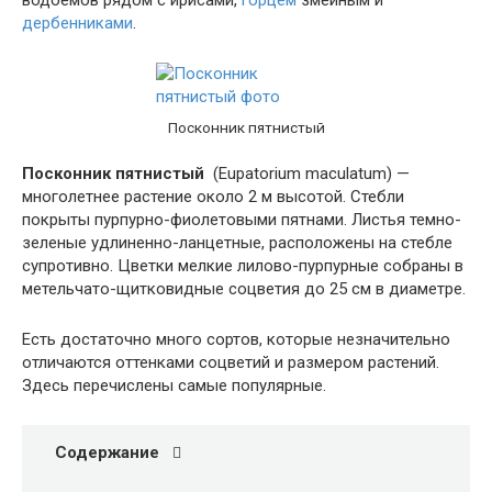
водоемов рядом с ирисами,
горцем
змеиным и
дербенниками
.
Посконник пятнистый
Посконник пятнистый
(Eupatorium maculatum) —
многолетнее растение около 2 м высотой. Стебли
покрыты пурпурно-фиолетовыми пятнами. Листья темно-
зеленые удлиненно-ланцетные, расположены на стебле
супротивно. Цветки мелкие лилово-пурпурные собраны в
метельчато-щитковидные соцветия до 25 см в диаметре.
Есть достаточно много сортов, которые незначительно
отличаются оттенками соцветий и размером растений.
Здесь перечислены самые популярные.
Содержание