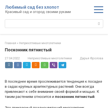
Перейти
Любимый сад без хлопот
к
Красивый сад и огород своими руками
контенту
Поиск:
Главная
»
Неприхотливые многолетники
Посконник пятнистый
27.04.2022
Неприхотливые многолетники
Дарья Фролова
В последнее время прослеживается тенденция к посадке
в садах крупных архитектурных растений. Они всегда
привлекают к себе внимание своей формой и мощью. К
таким растениям относится и
посконник пятнистый
.
Это прекрасный поздноцветущий многолетник,