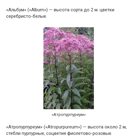
«Альбум» («Album») — высота сорта до 2 м. цветки
серебристо-белые.
«Атропурпуреум»
«Атропурпуреум» («Atropurpureum») — высота около 2 м,
стебли пурпурные, соцветия фиолетово-розовые.