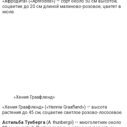
«Афродита» («Aphrodite») — сорт около 50 см высотой,
соцветие до 20 см длиной малиново-розовое, цветет в
июле.
«Хения Граафленд»
«Хения Граафленд» («Hennie Graafland») — высота
растения до 45 см, соцветие светлое розово-лососевое.
Астильба Тунберга
(A. thunbergii) — многолетник около