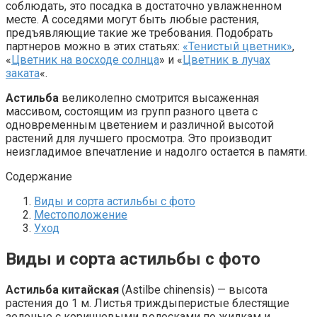
соблюдать, это посадка в достаточно увлажненном
месте. А соседями могут быть любые растения,
предъявляющие такие же требования. Подобрать
партнеров можно в этих статьях:
«Тенистый цветник»
,
«
Цветник на восходе солнца
» и «
Цветник в лучах
заката
«.
Астильба
великолепно смотрится высаженная
массивом, состоящим из групп разного цвета с
одновременным цветением и различной высотой
растений для лучшего просмотра. Это производит
неизгладимое впечатление и надолго остается в памяти.
Содержание
Виды и сорта астильбы с фото
Местоположение
Уход
Виды и сорта астильбы с фото
Астильба китайская
(Astilbe chinensis) — высота
растения до 1 м. Листья триждыперистые блестящие
зеленые с коричневыми волосками по жилкам и