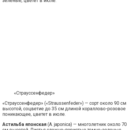
зеленые, цветет в июле.
«Страуссенфедер»
«Страуссенфедер» («Straussenfeder») — сорт около 90 см
высотой, соцветие до 35 см длиной кораллово-розовое
поникающее, цветет в июле.
Астильба японская
(A. japonica) — многолетник около 70
см высотой. Листья сложно-перистые темно-зеленые,