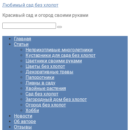
Перейти
Любимый сад без хлопот
к
Красивый сад и огород своими руками
контенту
Поиск:
Главная
Статьи
Неприхотливые многолетники
Кустарники для сада без хлопот
Цветники своими руками
Цветы без хлопот
Декоративные травы
Папоротники
Лианы в саду
Хвойные растения
Сад без хлопот
Загородный дом без хлопот
Огород без хлопот
Хобби
Новости
Об авторе
Отзывы