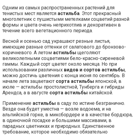
Одним из самых распространенных растений для
тенистых мест является
астильба
. Этот прекрасный
многолетник с пушистыми метелками соцветий разной
формы и цвета очень неприхотлив и декоративен в
течение всего вегетационного периода.
Весной и осенью сад украшают резные листья,
имеющие разные оттенки от салатового до бронзово-
коричневого. А летом
астильбы
щеголяют
великолепными соцветиями бело-красно-сиреневой
гаммы. Каждый сорт цветет около месяца. Но при
использовании различных
видов и сортов астильбы
,
можно достичь цветения с конца июня по сентябрь. В
начале лета зацветают
сорта астильбы
японской, в
июле — астильбы простолистной, Тунберга и гибриды
Арендса, а в августе
сорта астильбы
китайской.
Применение
астильбы
в саду по истине безгранично.
Везде она будет уместна — возле водоема, и на
альпийской горке, в миксбордере и в качестве бордюра,
в одиночной посадке и большими массивами, в
парадных цветниках и природных. Единственное
требование, которое необходимо обязательно