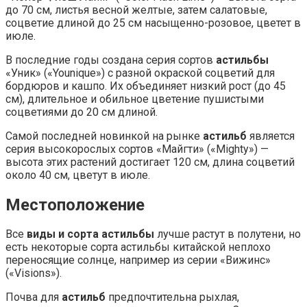
до 70 см, листья весной желтые, затем салатовые,
соцветие длиной до 25 см насыщенно-розовое, цветет в
июле.
В последние годы создана серия сортов
астильбы
«Уник» («Younique») с разной окраской соцветий для
бордюров и кашпо. Их объединяет низкий рост (до 45
см), длительное и обильное цветение пушистыми
соцветиями до 20 см длиной.
Самой последней новинкой на рынке
астильб
является
серия высокорослых сортов «Майгти» («Mighty») —
высота этих растений достигает 120 см, длина соцветий
около 40 см, цветут в июле.
Местоположение
Все
виды и сорта астильбы
лучше растут в полутени, но
есть некоторые сорта астильбы китайской неплохо
переносящие солнце, например из серии «Вижинс»
(«Visions»).
Почва для
астильб
предпочтительна рыхлая,