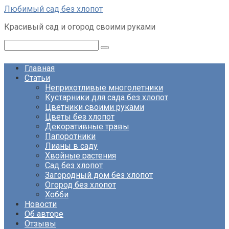
Перейти
Любимый сад без хлопот
к
Красивый сад и огород своими руками
контенту
Поиск:
Главная
Статьи
Неприхотливые многолетники
Кустарники для сада без хлопот
Цветники своими руками
Цветы без хлопот
Декоративные травы
Папоротники
Лианы в саду
Хвойные растения
Сад без хлопот
Загородный дом без хлопот
Огород без хлопот
Хобби
Новости
Об авторе
Отзывы