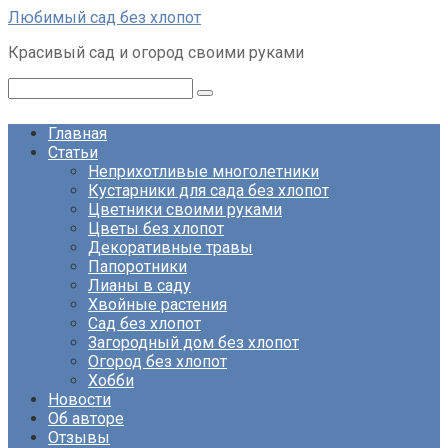
Перейти
Любимый сад без хлопот
к
Красивый сад и огород своими руками
контенту
Поиск:
Главная
Статьи
Неприхотливые многолетники
Кустарники для сада без хлопот
Цветники своими руками
Цветы без хлопот
Декоративные травы
Папоротники
Лианы в саду
Хвойные растения
Сад без хлопот
Загородный дом без хлопот
Огород без хлопот
Хобби
Новости
Об авторе
Отзывы